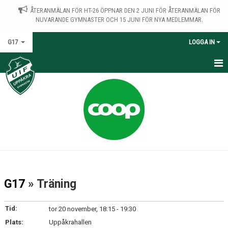
ÅTERANMÄLAN FÖR HT-26 ÖPPNAR DEN 2 JUNI FÖR ÅTERANMÄLAN FÖR
NUVARANDE GYMNASTER OCH 15 JUNI FÖR NYA MEDLEMMAR.
G17
LOGGA IN
HEM
NYHETER
KALENDER
TRUPPEN
BILDGALLERI
G17
» Träning
DOKUMENT
Tid:
tor 20 november, 18:15 - 19:30
KONTAKT
Plats:
Uppåkrahallen