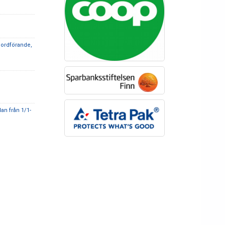
 ordförande,
an från 1/1-