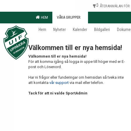
ÅTERANMÄLAN FÖR 
HEM
VÅRA GRUPPER
Hem
Nyheter
Kalender
Bildgalleri
Dokume
Välkommen till er nya hemsida!
Välkommen till er nya hemsida!
För att komma igång så logga in uppe till höger med er E-
post och Lösenord.
Har ni frågor eller funderingar om hemsidan så tveka inte
att kontakta
vår support
via mail eller telefon.
Tack för att ni valde SportAdmin