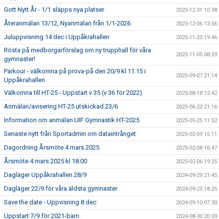
Gott Nytt År - 1/1 släpps nya platser
2025-12-31 10:38
Återanmälan 13/12, Nyanmälan från 1/1-2026
2025-12-06 13:56
Juluppvisning 14 dec i Uppåkrahallen
2025-11-23 19:46
Rösta på medborgarförslag om ny trupphall för våra
2025-11-05 08:59
gymnaster!
Parkour - välkomna på prova-på den 20/9 kl 11.15 i
2025-09-07 21:14
Uppåkrahallen
Välkomna till HT-25 - Uppstart v 35 (v 36 för 2022)
2025-08-18 12:42
Anmälan/avisering HT-25 utskickad 23/6
2025-06-23 21:16
Information om anmälan UIF Gymnastik HT-2025
2025-05-25 11:52
Senaste nytt från Sportadmin om dataintrånget
2025-02-09 15:11
Dagordning Årsmöte 4 mars 2025
2025-02-08 16:47
Årsmöte 4 mars 2025 kl 18.00
2025-02-06 19:25
Dagläger Uppåkrahallen 28/9
2024-09-29 21:45
Dagläger 22/9 för våra äldsta gymnaster
2024-09-23 18:25
Save the date - Uppvisning 8 dec
2024-09-10 07:30
Uppstart 7/9 för 2021-barn
2024-08-30 20:59