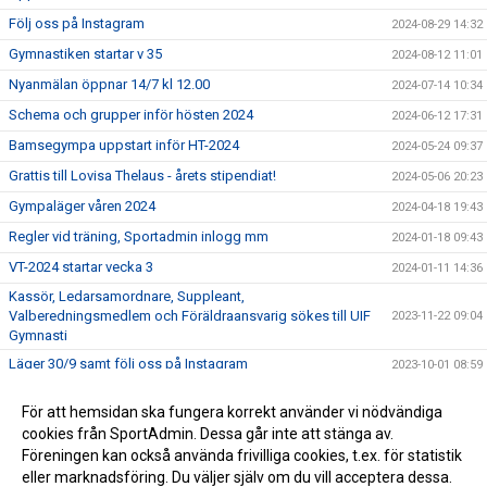
Följ oss på Instagram
2024-08-29 14:32
Gymnastiken startar v 35
2024-08-12 11:01
Nyanmälan öppnar 14/7 kl 12.00
2024-07-14 10:34
Schema och grupper inför hösten 2024
2024-06-12 17:31
Bamsegympa uppstart inför HT-2024
2024-05-24 09:37
Grattis till Lovisa Thelaus - årets stipendiat!
2024-05-06 20:23
Gympaläger våren 2024
2024-04-18 19:43
Regler vid träning, Sportadmin inlogg mm
2024-01-18 09:43
VT-2024 startar vecka 3
2024-01-11 14:36
Kassör, Ledarsamordnare, Suppleant,
Valberedningsmedlem och Föräldraansvarig sökes till UIF
2023-11-22 09:04
Gymnasti
Läger 30/9 samt följ oss på Instagram
2023-10-01 08:59
Anmälan HT2023 för barngrupper UIF Gymnastik
2023-07-13 14:10
För att hemsidan ska fungera korrekt använder vi nödvändiga
Precis som att alla andra branscher digitaliseras så gör vi
cookies från SportAdmin. Dessa går inte att stänga av.
2023-07-13 12:00
nu också det!
Föreningen kan också använda frivilliga cookies, t.ex. för statistik
eller marknadsföring. Du väljer själv om du vill acceptera dessa.