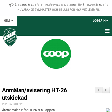
ÅTERANMÄLAN FÖR HT-26 ÖPPNAR DEN 2 JUNI FÖR ÅTERANMÄLAN FÖR
NUVARANDE GYMNASTER OCH 15 JUNI FÖR NYA MEDLEMMAR.
HEM
LOGGA IN
HEM
NYHETER
OM KLUBBEN
KALENDER
DOKUMENT
Anmälan/avisering HT-26
<
>
KONTAKT
utskickad
2026-06-03 09:28
PRISER
Återanmälan inför HT-26 är nu öppen!