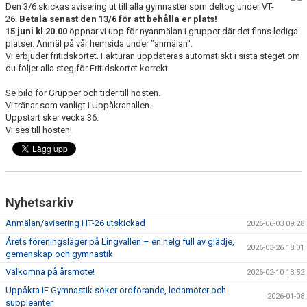
Den 3/6 skickas avisering ut till alla gymnaster som deltog under VT-
LÄGER OCH UPPVISNING
26.
Betala senast den 13/6 för att behålla er plats!
15 juni kl 20.00
öppnar vi upp för nyanmälan i grupper där det finns lediga
KLUBBKLÄDER
platser. Anmäl på vår hemsida under "anmälan".
Vi erbjuder fritidskortet. Fakturan uppdateras automatiskt i sista steget om
du följer alla steg för Fritidskortet korrekt.
SKADEANMÄLAN
Se bild för Grupper och tider till hösten.
BILDGALLERI
Vi tränar som vanligt i Uppåkrahallen.
Uppstart sker vecka 36.
Vi ses till hösten!
ANMÄLAN
Nyhetsarkiv
Anmälan/avisering HT-26 utskickad
2026-06-03 09:28
Årets föreningsläger på Lingvallen – en helg full av glädje,
2026-03-26 18:01
gemenskap och gymnastik
Välkomna på årsmöte!
2026-02-10 13:52
Uppåkra IF Gymnastik söker ordförande, ledamöter och
2026-01-08
suppleanter