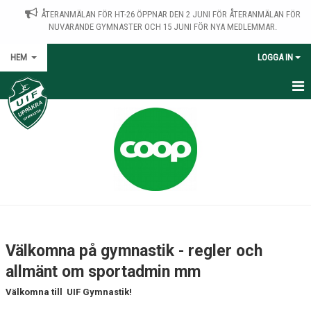
ÅTERANMÄLAN FÖR HT-26 ÖPPNAR DEN 2 JUNI FÖR ÅTERANMÄLAN FÖR
NUVARANDE GYMNASTER OCH 15 JUNI FÖR NYA MEDLEMMAR.
HEM
LOGGA IN
HEM
NYHETER
OM KLUBBEN
STYRELSE
KALENDER
Välkomna på gymnastik - regler och
DOKUMENT
allmänt om sportadmin mm
Välkomna till UIF Gymnastik!
KONTAKT