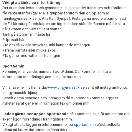
Viktigt att tänka på inför träning:
PRISER
Det är endast ledare och gymnaster i hallen under träningen och föräldrar
får vänta utanför (gäller alla grupper förutom den grupp som är
LÄGER OCH UPPVISNING
familjegymnastik samt Alla Kan Gympa). Prata gärna med era barn om att
de EJ får vara på redskapen om ingen ledare står där. Barnen måste sitta
på läktaren och vänta tills vi startar.
KLUBBKLÄDER
Tänk på att barnen måste ha
?Uppsatt hår
SKADEANMÄLAN
?Ta också av alla smycken, inkl hängande örhängen
?Träna barfota eller mjuka skor.
?Ta gärna med vatten till träningen
BILDGALLERI
SportAdmin
ANMÄLAN
Föreningen använder numera SportAdmin. Där kommer ni hitta all
information om träningar,anmälan, faktura mm.
Vi har även en ny hemsida:-
www.uifgymnastik.se
samt ett instagramkonto:
uif_gymnastik_hjarup
Besök gärna hemsida och instagram då vi löpande kommer lägga ut
nyheter samt generell information tex om priser mm.
Ladda gärna ner appen SportAdmin
så kommer ni bl a få notiser om det
sker någon förändring i träningstider mm.
Viktigt att alla lägger in telefonnummer på
sportadmin.se
(dubbelkolla
gärna så korrektinformation finns där).