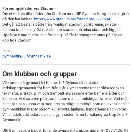
Föreningskläder via Stadium
Om ni vill beställa kläder från Stadium med UIF Gymnastik logo kan ni gå in
på den här länken
.https://www.stadium.se/foreningar/1777684.
Det går att beställa både från ”vanliga” stadium ochföreningskläder i
samma beställning. Gå också in på stadium på mina sidor och lägg till
Uppåkra IFunder stöd min förening. Då får föreningen bonus på alla era
köp hos Stadium.
email:
gymnastik@uifgymnastik.se
Om klubben och grupper
Välkomna på gymnastik i Hjärup. UIF Gymnastik erbjuder
redskapsgymnastik för barn från 3 år. Gymnasterna tränar olika redskap
tex matta, airtrack, plint och trampett anpassade efter barnens ålder och
kunskap. Vi övar även på koordination och har pulshöjande lekar. Vårt mål
är att alla ska kunna vara med och ha roligt samtidigt som de utvecklar sina
gymnastikkunskaper såsom kullerbytta, hjulning, handstående och volter.
Vi har utbildade ledare och alla gymnaster får en försäkring via Uppåkra IF
Gymnastik.
UIF Gymnastik erbjuder följande gymnastikgrupper under HT-25 / VT26. All