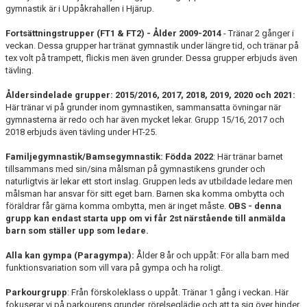
gymnastik är i Uppåkrahallen i Hjärup.
Fortsättningstrupper (FT1 & FT2) - Ålder 2009-2014
- Tränar 2 gånger i
veckan. Dessa grupper har tränat gymnastik under längre tid, och tränar på
tex volt på trampett, flickis men även grunder. Dessa grupper erbjuds även
tävling.
Åldersindelade grupper: 2015/2016, 2017, 2018, 2019, 2020 och 2021:
Här tränar vi på grunder inom gymnastiken, sammansatta övningar när
gymnasterna är redo och har även mycket lekar. Grupp 15/16, 2017 och
2018 erbjuds även tävling under HT-25.
Familjegymnastik/Bamsegymnastik: Födda 2022
: Här tränar barnet
tillsammans med sin/sina målsman på gymnastikens grunder och
naturligtvis är lekar ett stort inslag. Gruppen leds av utbildade ledare men
målsman har ansvar för sitt eget barn. Barnen ska komma ombytta och
föräldrar får gärna komma ombytta, men är inget måste.
OBS - denna
grupp kan endast starta upp om vi får 2st närstående till anmälda
barn som ställer upp som ledare.
Alla kan gympa (Paragympa):
Ålder 8 år och uppåt: För alla barn med
funktionsvariation som vill vara på gympa och ha roligt.
Parkourgrupp
: Från förskoleklass o uppåt. Tränar 1 gång i veckan. Här
fokuserar vi på parkourens grunder, rörelseglädje och att ta sig över hinder