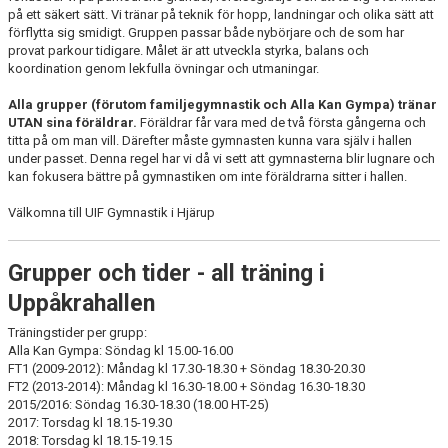
på ett säkert sätt. Vi tränar på teknik för hopp, landningar och olika sätt att
förflytta sig smidigt. Gruppen passar både nybörjare och de som har
provat parkour tidigare. Målet är att utveckla styrka, balans och
koordination genom lekfulla övningar och utmaningar.
Alla grupper (förutom familjegymnastik och Alla Kan Gympa) tränar
UTAN sina föräldrar.
Föräldrar får vara med de två första gångerna och
titta på om man vill. Därefter måste gymnasten kunna vara själv i hallen
under passet. Denna regel har vi då vi sett att gymnasterna blir lugnare och
kan fokusera bättre på gymnastiken om inte föräldrarna sitter i hallen.
Välkomna till UIF Gymnastik i Hjärup
Grupper och tider - all träning i
Uppåkrahallen
Träningstider per grupp:
Alla Kan Gympa: Söndag kl 15.00-16.00
FT1 (2009-2012): Måndag kl 17.30-18.30 + Söndag 18.30-20.30
FT2 (2013-2014): Måndag kl 16.30-18.00 + Söndag 16.30-18.30
2015/2016: Söndag 16.30-18.30 (18.00 HT-25)
2017: Torsdag kl 18.15-19.30
2018: Torsdag kl 18.15-19.15